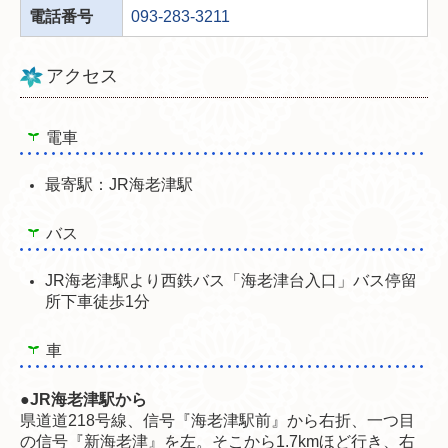
電話番号
093-283-3211
アクセス
電車
最寄駅：JR海老津駅
バス
JR海老津駅より西鉄バス「海老津台入口」バス停留
所下車徒歩1分
車
●JR海老津駅から
県道道218号線、信号『海老津駅前』から右折、一つ目
の信号『新海老津』を左。そこから1.7kmほど行き、右